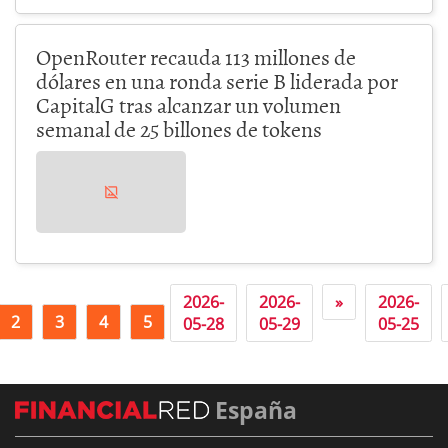
OpenRouter recauda 113 millones de
dólares en una ronda serie B liderada por
CapitalG tras alcanzar un volumen
semanal de 25 billones de tokens
2026-
2026-
»
2026-
2
3
4
5
6
05-28
05-29
05-25
España