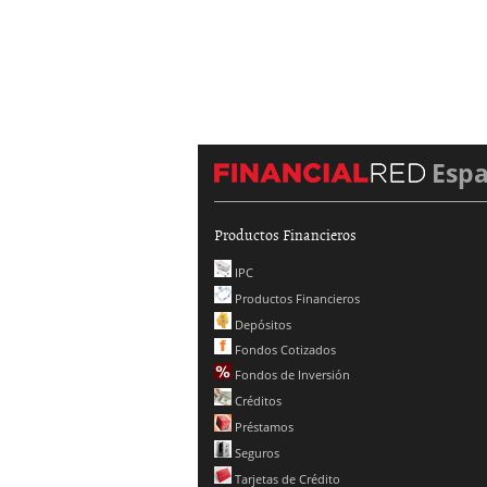
Esp
Productos Financieros
IPC
Productos Financieros
Depósitos
Fondos Cotizados
Fondos de Inversión
Créditos
Préstamos
Seguros
Tarjetas de Crédito