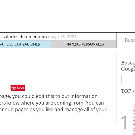
septiembre 2017
octubre 27, 2017
de salarios de un equipo
mayo 16, 2023
Busca
rable: nuevos recursos que debes tener en cuenta
RÁFICOS COTIZACIONES
FINANZAS PERSONALES
eptiembre 2, 2021
irus al desarrollo de las nuevas tecnologías?
mayo
Busca
io de Bitcoin y criptomonedas
noviembre 6, 2020
Goog
ptiembre 2017
octubre 27, 2017
de salarios de un equipo
mayo 16, 2023
Save
TOP 
age, you could edit this to put information
aders know where you are coming from. You can
or sub-pages as you like and manage all of your