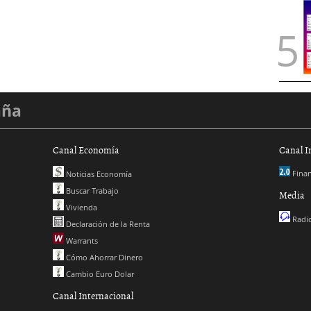
aña
Canal Economía
Canal I
Finan
Noticias Economía
Buscar Trabajo
Media
Vivienda
Radio
Declaración de la Renta
Warrants
Cómo Ahorrar Dinero
Cambio Euro Dolar
Canal Internacional