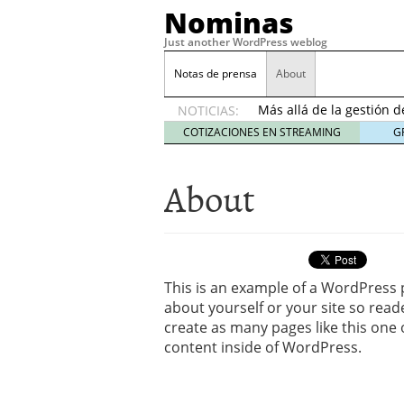
Nominas
Just another WordPress weblog
Notas de prensa
About
Desempleo Colombia 
Más allá de la gestión 
NOTICIAS:
Una digitalización impa
COTIZACIONES EN STREAMING
G
en el sector financiero
s
¿Cómo afectó el Coronav
22, 2021
About
Consejos para el comerc
Desempleo Colombia se
Más allá de la gestión 
This is an example of a WordPress p
about yourself or your site so re
create as many pages like this one 
content inside of WordPress.