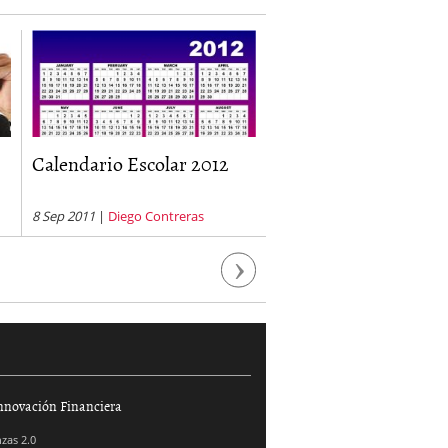
Calendario Escolar 2012
Liquidacion vacacio
8 Sep 2011
|
Diego Contreras
6 Jun 2012
|
Nicolas Rombiol
Next
nnovación Financiera
zas 2.0