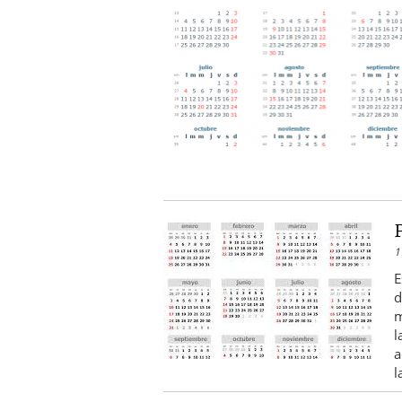
1
E
d
m
l
a
l