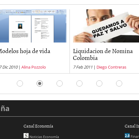
odelos hoja de vida
Liquidacion de Nomina
Colombia
7 Dic 2010
|
Alina Pozzolo
7 Feb 2011
|
Diego Contreras
aña
Canal Economía
Canal I
Finan
Noticias Economía