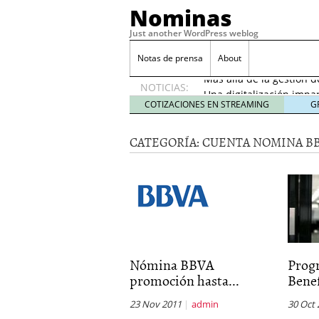
Nominas
Just another WordPress weblog
Desempleo Colombia 
Notas de prensa
About
Más allá de la gestión 
NOTICIAS:
Una digitalización impa
en el sector financiero
s
COTIZACIONES EN STREAMING
G
¿Cómo afectó el Coronav
22, 2021
CATEGORÍA:
CUENTA NOMINA B
Consejos para el comerc
Desempleo Colombia se
Más allá de la gestión 
Nómina BBVA
Prog
promoción hasta...
Benef
23 Nov 2011
admin
30 Oct