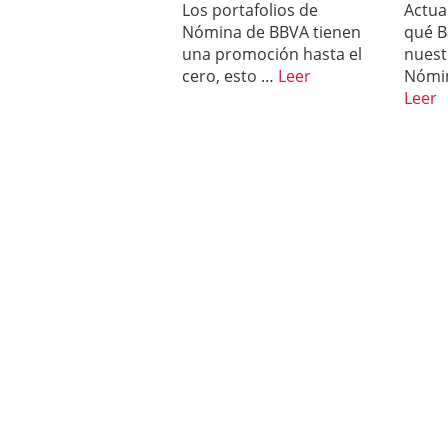
Los portafolios de
Actua
Nómina de BBVA tienen
qué B
una promoción hasta el
nuest
cero, esto …
Leer
Nómin
Leer