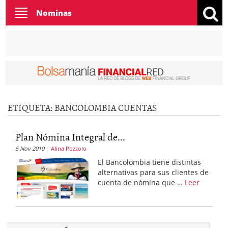
Toggle
Nominas
navigation
ETIQUETA:
BANCOLOMBIA CUENTAS
Plan Nómina Integral de...
5 Nov 2010
Alina Pozzolo
El Bancolombia tiene distintas
alternativas para sus clientes de
cuenta de nómina que …
Leer