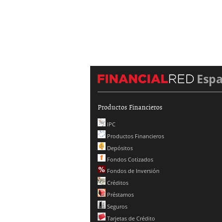
Esp
Productos Financieros
IPC
Productos Financieros
Depósitos
Fondos Cotizados
Fondos de Inversión
Créditos
Préstamos
Seguros
Tarjetas de Crédito