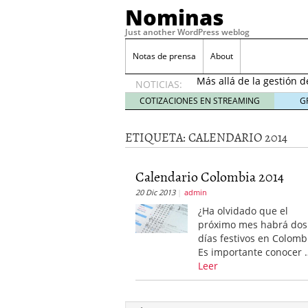
Nominas
Just another WordPress weblog
Desempleo Colombia 
Notas de prensa
About
Más allá de la gestión 
NOTICIAS:
Una digitalización impa
en el sector financiero
s
COTIZACIONES EN STREAMING
G
¿Cómo afectó el Coronav
22, 2021
ETIQUETA:
CALENDARIO 2014
Consejos para el comerc
Desempleo Colombia se
Calendario Colombia 2014
Más allá de la gestión 
20 Dic 2013
admin
¿Ha olvidado que el
próximo mes habrá dos
días festivos en Colomb
Es importante conocer 
Leer