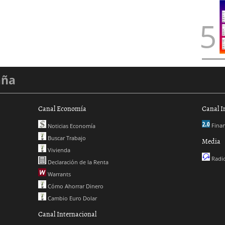
aña
Canal Economía
Canal I
Finan
Noticias Economía
Buscar Trabajo
Media
Vivienda
Radio
Declaración de la Renta
Warrants
Cómo Ahorrar Dinero
Cambio Euro Dolar
Canal Internacional