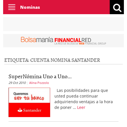
Toggle
Nominas
navigation
ETIQUETA:
CUENTA NOMINA SANTANDER
SuperNómina Uno a Uno...
29 Oct 2010
Alina Pozzolo
Las posibilidades para que
usted pueda continuar
adquiriendo ventajas a la hora
de poner …
Leer