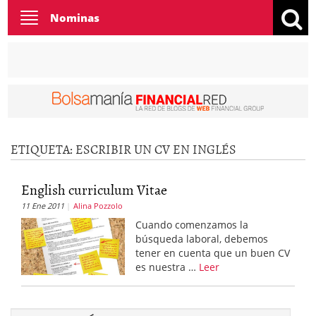
Toggle
Nominas
navigation
ETIQUETA:
ESCRIBIR UN CV EN INGLÉS
English curriculum Vitae
11 Ene 2011
Alina Pozzolo
Cuando comenzamos la
búsqueda laboral, debemos
tener en cuenta que un buen CV
es nuestra …
Leer