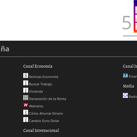
aña
Canal Economía
Canal I
Finan
Noticias Economía
Buscar Trabajo
Media
Vivienda
Radio
Declaración de la Renta
Warrants
Cómo Ahorrar Dinero
Cambio Euro Dolar
Canal Internacional