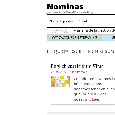
Nominas
Just another WordPress weblog
Desempleo Colombia 
Notas de prensa
About
Más allá de la gestión 
NOTICIAS:
Una digitalización impa
en el sector financiero
s
COTIZACIONES EN STREAMING
G
¿Cómo afectó el Coronav
22, 2021
ETIQUETA:
ESCRIBIR UN RESUM
Consejos para el comerc
Desempleo Colombia se
English curriculum Vitae
Más allá de la gestión 
11 Ene 2011
Alina Pozzolo
Cuando comenzamos l
búsqueda laboral,
debemos tener en cuen
que un buen CV es
nuestra …
Leer