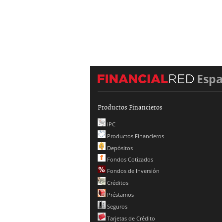
Esp
Productos Financieros
IPC
Productos Financieros
Depósitos
Fondos Cotizados
Fondos de Inversión
Créditos
Préstamos
Seguros
Tarjetas de Crédito