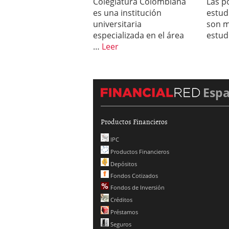
Colegiatura Colombiana
Las p
es una institución
estud
universitaria
son m
especializada en el área
estud
…
Leer
Esp
Productos Financieros
IPC
Productos Financieros
Depósitos
Fondos Cotizados
Fondos de Inversión
Créditos
Préstamos
Seguros