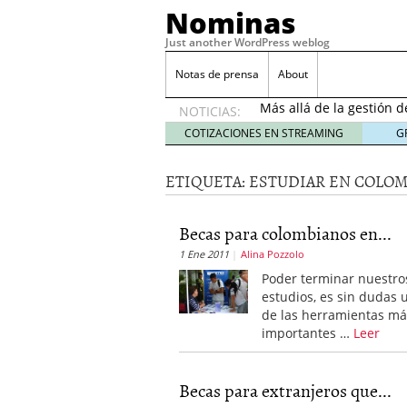
Nominas
Just another WordPress weblog
Desempleo Colombia 
Notas de prensa
About
Más allá de la gestión 
NOTICIAS:
Una digitalización impa
en el sector financiero
s
COTIZACIONES EN STREAMING
G
¿Cómo afectó el Coronav
22, 2021
ETIQUETA:
ESTUDIAR EN COLOM
Consejos para el comerc
Desempleo Colombia se
Becas para colombianos en...
Más allá de la gestión 
1 Ene 2011
Alina Pozzolo
Poder terminar nuestro
estudios, es sin dudas 
de las herramientas má
importantes …
Leer
Becas para extranjeros que...