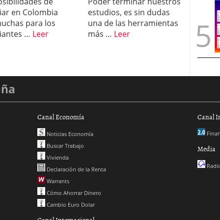
osibilidades de
Poder terminar nuestros
iar en Colombia
estudios, es sin dudas
uchas para los
una de las herramientas
iantes …
Leer
más …
Leer
aña
Canal Economía
Canal I
Finan
Noticias Economía
Buscar Trabajo
Media
Vivienda
Radio
Declaración de la Renta
Warrants
Cómo Ahorrar Dinero
Cambio Euro Dolar
Canal Internacional