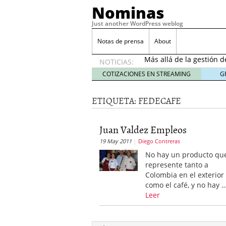
Nominas
Just another WordPress weblog
Desempleo Colombia 
Notas de prensa
About
Más allá de la gestión 
NOTICIAS:
Una digitalización impa
en el sector financiero
s
COTIZACIONES EN STREAMING
G
¿Cómo afectó el Coronav
22, 2021
ETIQUETA:
FEDECAFE
Consejos para el comerc
Desempleo Colombia se
Juan Valdez Empleos
Más allá de la gestión 
19 May 2011
Diego Contreras
No hay un producto qu
represente tanto a
Colombia en el exterior
como el café, y no hay 
Leer