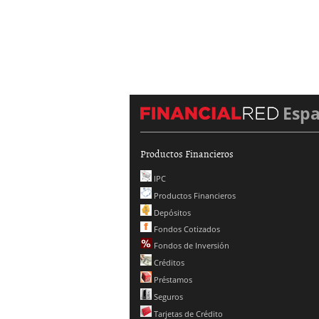
Esp
Productos Financieros
IPC
Productos Financieros
Depósitos
Fondos Cotizados
Fondos de Inversión
Créditos
Préstamos
Seguros
Tarjetas de Crédito