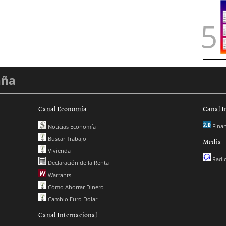
aña
Canal Economía
Canal I
Finan
Noticias Economía
Buscar Trabajo
Media
Vivienda
Radio
Declaración de la Renta
Warrants
Cómo Ahorrar Dinero
Cambio Euro Dolar
Canal Internacional