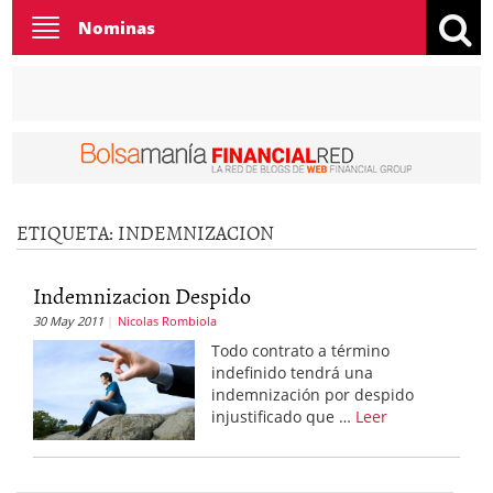
Toggle
Nominas
navigation
ETIQUETA:
INDEMNIZACION
Indemnizacion Despido
30 May 2011
Nicolas Rombiola
Todo contrato a término
indefinido tendrá una
indemnización por despido
injustificado que …
Leer