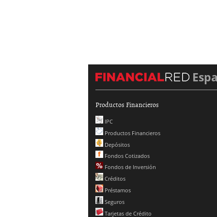
Esp
Productos Financieros
IPC
Productos Financieros
Depósitos
Fondos Cotizados
Fondos de Inversión
Créditos
Préstamos
Seguros
Tarjetas de Crédito