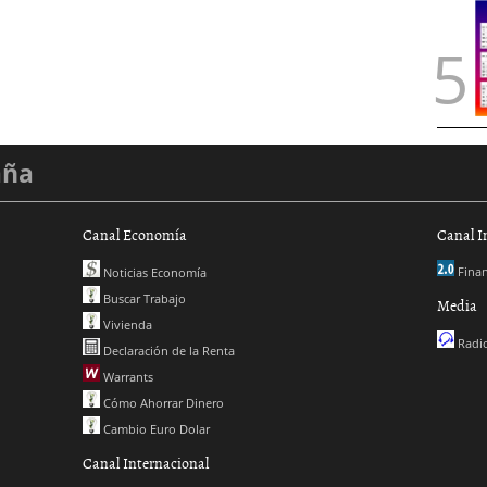
aña
Canal Economía
Canal I
Finan
Noticias Economía
Buscar Trabajo
Media
Vivienda
Radio
Declaración de la Renta
Warrants
Cómo Ahorrar Dinero
Cambio Euro Dolar
Canal Internacional