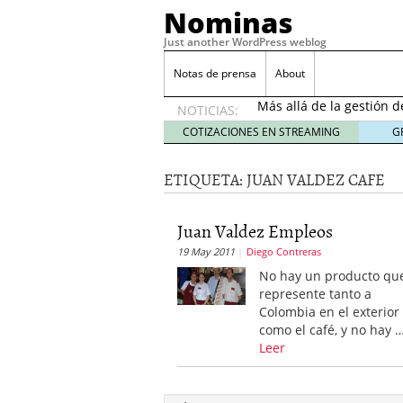
Nominas
Just another WordPress weblog
Desempleo Colombia 
Notas de prensa
About
Más allá de la gestión 
NOTICIAS:
Una digitalización impa
en el sector financiero
s
COTIZACIONES EN STREAMING
G
¿Cómo afectó el Coronav
22, 2021
ETIQUETA:
JUAN VALDEZ CAFE
Consejos para el comerc
Desempleo Colombia se
Juan Valdez Empleos
Más allá de la gestión 
19 May 2011
Diego Contreras
No hay un producto qu
represente tanto a
Colombia en el exterior
como el café, y no hay 
Leer