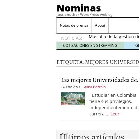
Nominas
Just another WordPress weblog
Desempleo Colombia 
Notas de prensa
About
Más allá de la gestión 
NOTICIAS:
Una digitalización impa
en el sector financiero
s
COTIZACIONES EN STREAMING
G
¿Cómo afectó el Coronav
22, 2021
ETIQUETA:
MEJORES UNIVERSI
Consejos para el comerc
Desempleo Colombia se
Las mejores Universidades de..
Más allá de la gestión 
20 Ene 2011
Alina Pozzolo
Estudiar en Colombia
tiene sus privilegios.
Independientemente de
carrera …
Leer
Últimos artículos