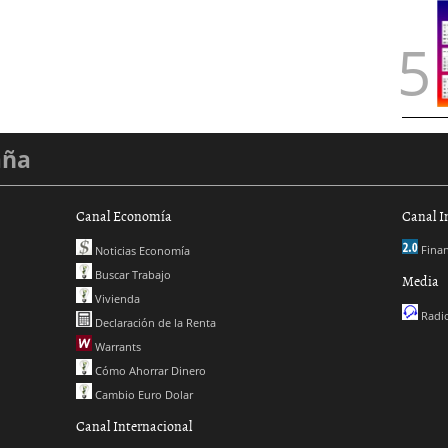
aña
Canal Economía
Canal I
Finan
Noticias Economía
Buscar Trabajo
Media
Vivienda
Radio
Declaración de la Renta
Warrants
Cómo Ahorrar Dinero
Cambio Euro Dolar
Canal Internacional