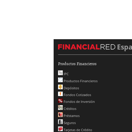
Esp
Productos Financieros
IPC
Productos Financieros
Depósitos
Fondos Cotizados
Fondos de Inversión
Créditos
Préstamos
Seguros
Tarjetas de Crédito