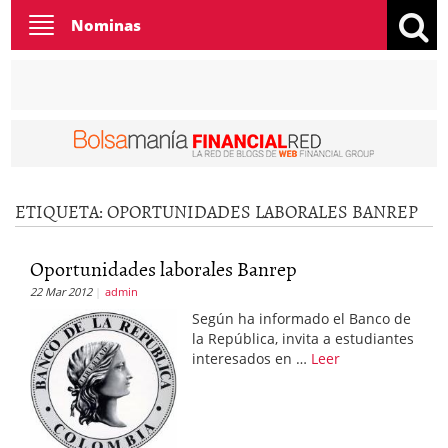
Toggle
Nominas
navigation
ETIQUETA:
OPORTUNIDADES LABORALES BANREP
Oportunidades laborales Banrep
22 Mar 2012
admin
Según ha informado el Banco de
la República, invita a estudiantes
interesados en …
Leer