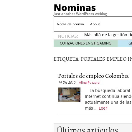
Nominas
Just another WordPress weblog
Desempleo Colombia 
Notas de prensa
About
Más allá de la gestión 
NOTICIAS:
Una digitalización impa
en el sector financiero
s
COTIZACIONES EN STREAMING
G
¿Cómo afectó el Coronav
22, 2021
ETIQUETA:
PORTALES EMPLEO I
Consejos para el comerc
Desempleo Colombia se
Portales de empleo Colombia
Más allá de la gestión 
14 Dic 2010
Alina Pozzolo
La búsqueda laboral 
Internet continúa siend
actualmente una de las
más …
Leer
Últimos artículos