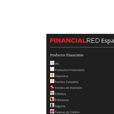
Esp
Productos Financieros
IPC
Productos Financieros
Depósitos
Fondos Cotizados
Fondos de Inversión
Créditos
Préstamos
Seguros
Tarjetas de Crédito