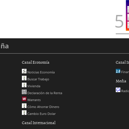
aña
Canal Economía
Canal I
Finan
Noticias Economía
Buscar Trabajo
Media
Vivienda
Radio
Declaración de la Renta
Warrants
Cómo Ahorrar Dinero
Cambio Euro Dolar
Canal Internacional