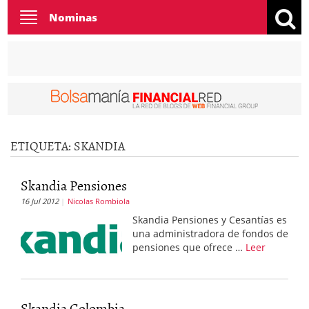
Toggle
Nominas
navigation
ETIQUETA:
SKANDIA
Skandia Pensiones
16 Jul 2012
Nicolas Rombiola
Skandia Pensiones y Cesantías es
una administradora de fondos de
pensiones que ofrece …
Leer
Skandia Colombia