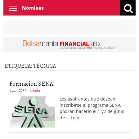
Toggle
Nominas
navigation
ETIQUETA:
TÉCNICA
Formacion SENA
1 Jun 2011
admin
Los aspirantes que desean
inscribirse al programa SENA,
podrán hacerlo el 1 y2 de junio
de …
Leer