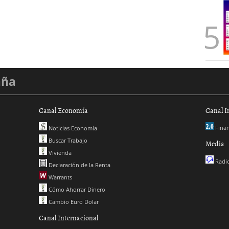
aña
Canal Economía
Canal I
Finan
Noticias Economía
Buscar Trabajo
Media
Vivienda
Radio
Declaración de la Renta
Warrants
Cómo Ahorrar Dinero
Cambio Euro Dolar
Canal Internacional