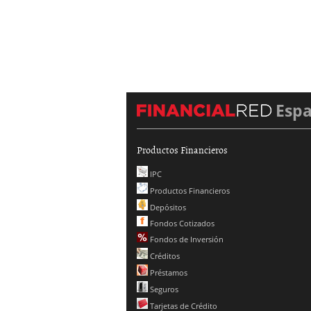
Esp
Productos Financieros
IPC
Productos Financieros
Depósitos
Fondos Cotizados
Fondos de Inversión
Créditos
Préstamos
Seguros
Tarjetas de Crédito