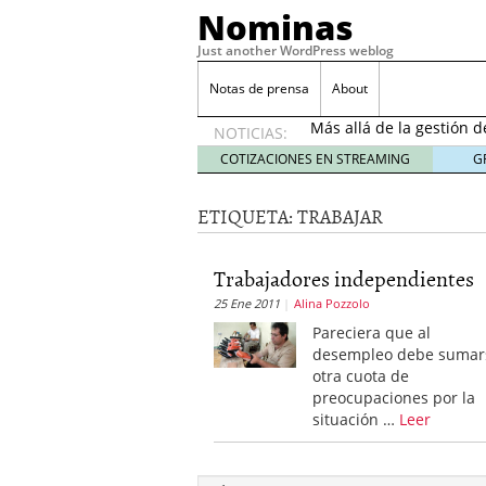
Nominas
Just another WordPress weblog
Desempleo Colombia 
Notas de prensa
About
Más allá de la gestión 
NOTICIAS:
Una digitalización impa
en el sector financiero
s
COTIZACIONES EN STREAMING
G
¿Cómo afectó el Coronav
22, 2021
ETIQUETA:
TRABAJAR
Consejos para el comerc
Desempleo Colombia se
Trabajadores independientes
Más allá de la gestión 
25 Ene 2011
Alina Pozzolo
Pareciera que al
desempleo debe sumar
otra cuota de
preocupaciones por la
situación …
Leer