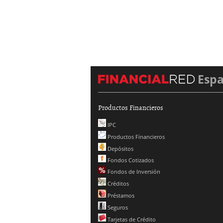
Esp
Productos Financieros
IPC
Productos Financieros
Depósitos
Fondos Cotizados
Fondos de Inversión
Créditos
Préstamos
Seguros
Tarjetas de Crédito