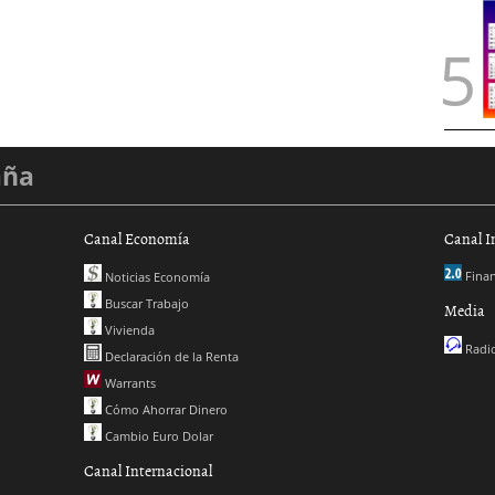
aña
Canal Economía
Canal I
Finan
Noticias Economía
Buscar Trabajo
Media
Vivienda
Radio
Declaración de la Renta
Warrants
Cómo Ahorrar Dinero
Cambio Euro Dolar
Canal Internacional