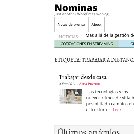
Nominas
Just another WordPress weblog
Desempleo Colombia 
Notas de prensa
About
Más allá de la gestión 
NOTICIAS:
Una digitalización impa
en el sector financiero
s
COTIZACIONES EN STREAMING
G
¿Cómo afectó el Coronav
22, 2021
ETIQUETA:
TRABAJAR A DISTANC
Consejos para el comerc
Desempleo Colombia se
Trabajar desde casa
Más allá de la gestión 
4 Ene 2011
Alina Pozzolo
Las tecnologías y los
nuevos ritmos de vida 
posibilitado cambios en
estructura …
Leer
Últimos artículos