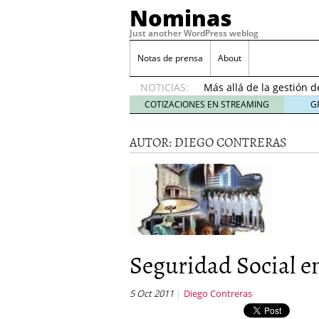
Nominas
Just another WordPress weblog
Desempleo Colombia 
Notas de prensa
About
Más allá de la gestión 
NOTICIAS:
Una digitalización impa
en el sector financiero
s
COTIZACIONES EN STREAMING
G
¿Cómo afectó el Coronav
22, 2021
AUTOR:
DIEGO CONTRERAS
Consejos para el comerc
Desempleo Colombia se
Más allá de la gestión 
Seguridad Social 
5 Oct 2011
Diego Contreras