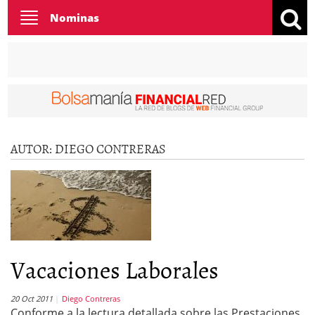
Toggle
Nominas
navigation
AUTOR:
DIEGO CONTRERAS
Vacaciones Laborales
20 Oct 2011
Diego Contreras
Conforme a la lectura detallada sobre las Prestaciones