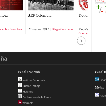
olombia
Deudas Colombia
Subsidio
2013
zo, 2011
|
Diego Contreras
7 noviembre, 2011
|
Diego
2 enero, 2
Contreras
Next
aña
Canal Economía
Canal I
Finan
Noticias Economía
Buscar Trabajo
Media
Vivienda
Radio
Declaración de la Renta
Warrants