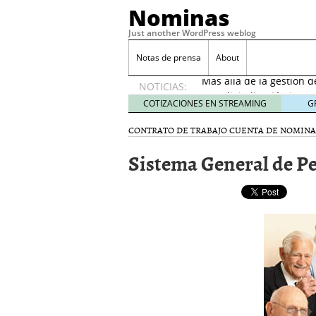
Nominas
Just another WordPress weblog
Desempleo Colombia 
Notas de prensa
About
Más allá de la gestión 
NOTICIAS:
Una digitalización impa
en el sector financiero
s
COTIZACIONES EN STREAMING
G
¿Cómo afectó el Coronav
CONTRATO DE TRABAJO
CUENTA DE NOMINA
22, 2021
Consejos para el comerc
Sistema General de P
Desempleo Colombia se
Más allá de la gestión 