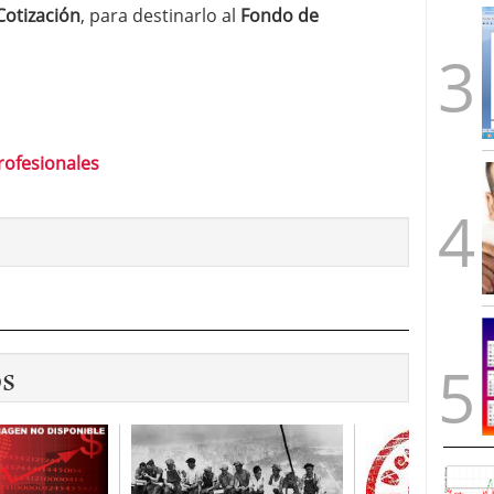
Cotización
, para destinarlo al
Fondo de
rofesionales
os