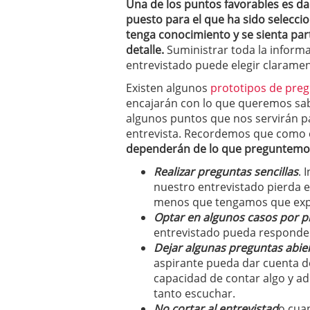
Una de los puntos favorables es dar
puesto para el que ha sido selecci
tenga conocimiento y se sienta par
detalle.
Suministrar toda la informa
entrevistado puede elegir clarame
Existen algunos
prototipos de pre
encajarán con lo que queremos sabe
algunos puntos que nos servirán p
entrevista. Recordemos que como e
dependerán de lo que preguntemo
Realizar preguntas sencillas
. 
nuestro entrevistado pierda el
menos que tengamos que expli
Optar en algunos casos por p
entrevistado pueda responder
Dejar algunas preguntas abie
aspirante pueda dar cuenta de
capacidad de contar algo y 
tanto escuchar.
No cortar al entrevistad
o cua