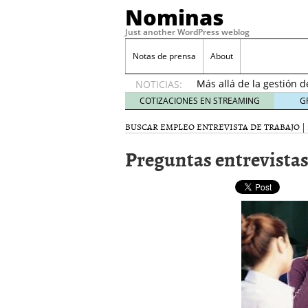
Nominas
Just another WordPress weblog
Desempleo Colombia 
Notas de prensa
About
Más allá de la gestión 
NOTICIAS:
Una digitalización impa
en el sector financiero
s
COTIZACIONES EN STREAMING
G
¿Cómo afectó el Coronav
BUSCAR EMPLEO
ENTREVISTA DE TRABAJO
|
22, 2021
Consejos para el comerc
Preguntas entrevista
Desempleo Colombia se
Más allá de la gestión 