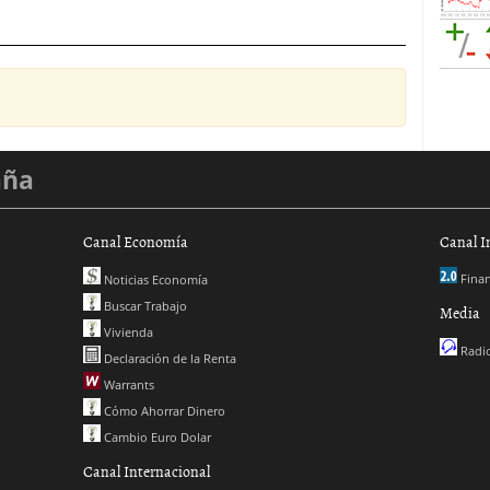
aña
Canal Economía
Canal I
Finan
Noticias Economía
Buscar Trabajo
Media
Vivienda
Radio
Declaración de la Renta
Warrants
Cómo Ahorrar Dinero
Cambio Euro Dolar
Canal Internacional