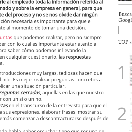
le al empleado toda la información referida al
onado y sobre la empresa en general, para que
Busca
te del proceso y no se nos olvide dar ningún
Goog
ción necesaria es importante para que el
nte al momento de tomar una decisión.
guntas
que podemos realizar, pero no siempre
TOP 
r con lo cual es importante estar atento a
ara saber cómo podemos ir llevando la
n cualquier cuestionario,
las respuestas
s.
Introducciones muy largas, tediosas hacen que
 hilo. Es mejor realizar preguntas concretos a
car una situación particular.
reguntas cerradas
, aquellas en las que nuestro
 con un si o un no.
rtas
en el transcurso de la entrevista para que el
 sus expresiones, elaborar frases, mostrar su
además comenzar a descontracturarse después de
ndo habla, saber escuchar tiene que ser una de