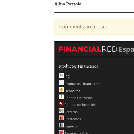
Alina Pozzolo
Comments are closed.
Esp
Productos Financieros
IPC
Productos Financieros
Depósitos
Fondos Cotizados
Fondos de Inversión
Créditos
Préstamos
Seguros
Tarjetas de Crédito