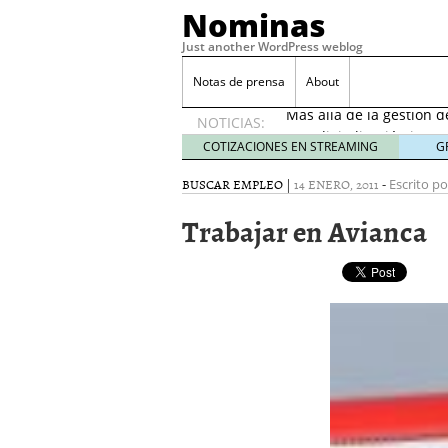
Nominas
Just another WordPress weblog
Desempleo Colombia 
Notas de prensa
About
Más allá de la gestión 
NOTICIAS:
Una digitalización impa
en el sector financiero
s
COTIZACIONES EN STREAMING
G
¿Cómo afectó el Coronav
BUSCAR EMPLEO
|
14 ENERO, 2011
-
22, 2021
Escrito po
Consejos para el comerc
Trabajar en Avianca
Desempleo Colombia se
Más allá de la gestión 