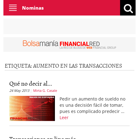
Toggle
Nominas
navigation
ETIQUETA:
AUMENTO EN LAS TRANSACCIONES
Qué no decir al...
24 May 2013
Mirta G. Casale
Pedir un aumento de sueldo no
es una decisión fácil de tomar,
pues es complicado predecir …
Leer
Transacciones on line más...