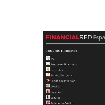
Esp
Productos Financieros
IPC
Productos Financieros
Depósitos
Fondos Cotizados
Fondos de Inversión
Créditos
Préstamos
Seguros
Tarjetas de Crédito