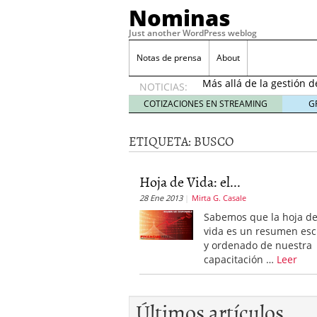
Nominas
Just another WordPress weblog
Desempleo Colombia 
Notas de prensa
About
Más allá de la gestión 
NOTICIAS:
Una digitalización impa
en el sector financiero
s
COTIZACIONES EN STREAMING
G
¿Cómo afectó el Coronav
22, 2021
ETIQUETA:
BUSCO
Consejos para el comerc
Desempleo Colombia se
Hoja de Vida: el...
Más allá de la gestión 
28 Ene 2013
Mirta G. Casale
Sabemos que la hoja d
vida es un resumen esc
y ordenado de nuestra
capacitación …
Leer
Últimos artículos