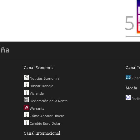
aña
Canal Economía
Canal I
Finan
Noticias Economía
Buscar Trabajo
Media
Vivienda
Radio
Declaración de la Renta
Warrants
Cómo Ahorrar Dinero
Cambio Euro Dolar
Canal Internacional