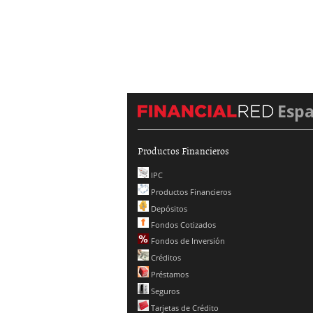
Esp
Productos Financieros
IPC
Productos Financieros
Depósitos
Fondos Cotizados
Fondos de Inversión
Créditos
Préstamos
Seguros
Tarjetas de Crédito