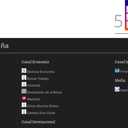
aña
Canal Economía
Canal I
Finan
Noticias Economía
Buscar Trabajo
Media
Vivienda
Radio
Declaración de la Renta
Warrants
Cómo Ahorrar Dinero
Cambio Euro Dolar
Canal Internacional