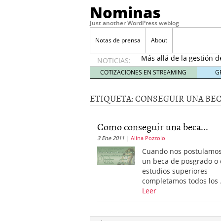
Nominas
Just another WordPress weblog
Desempleo Colombia 
Notas de prensa
About
Más allá de la gestión 
NOTICIAS:
Una digitalización impa
en el sector financiero
s
COTIZACIONES EN STREAMING
G
¿Cómo afectó el Coronav
22, 2021
ETIQUETA:
CONSEGUIR UNA BEC
Consejos para el comerc
Desempleo Colombia se
Como conseguir una beca...
Más allá de la gestión 
3 Ene 2011
Alina Pozzolo
Cuando nos postulamos
un beca de posgrado o
estudios superiores
completamos todos los
Leer