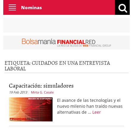
Toggle
Nominas
navigation
ETIQUETA:
CUIDADOS EN UNA ENTREVISTA
LABORAL
Capacitación: simuladores
19 Feb 2013
Mirta G. Casale
El avance de las tecnologías y el
nuevo milenio han traído nuevas
alternativas de …
Leer