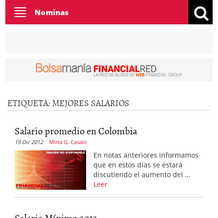
Toggle
Nominas
navigation
ETIQUETA:
MEJORES SALARIOS
Salario promedio en Colombia
19 Dic 2012
Mirta G. Casale
En notas anteriores informamos
que en estos días se estará
discutiendo el aumento del …
Leer
Salario Mínimo 2013