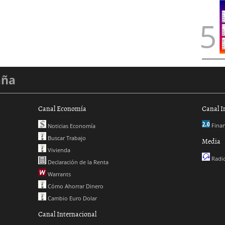
aña
Canal Economía
Canal I
Finan
Noticias Economía
Buscar Trabajo
Media
Vivienda
Radio
Declaración de la Renta
Warrants
Cómo Ahorrar Dinero
Cambio Euro Dolar
Canal Internacional