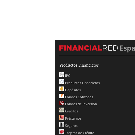
Esp
Productos Financieros
IPC
Productos Financieros
Depósitos
Fondos Cotizados
Fondos de Inversión
Créditos
Préstamos
Seguros
Tarjetas de Crédito