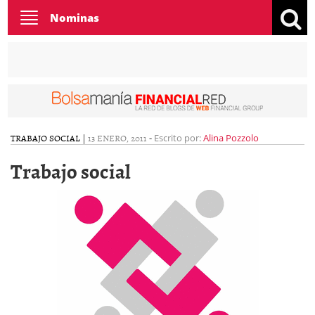
Toggle
Nominas
navigation
TRABAJO SOCIAL
|
13 ENERO, 2011
-
Escrito por:
Alina Pozzolo
Trabajo social