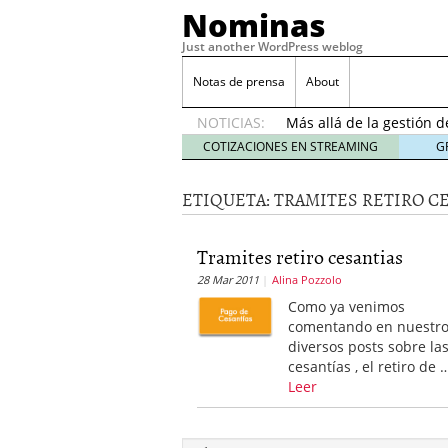
Nominas
Just another WordPress weblog
Notas de prensa
About
Desempleo Colombia 
Más allá de la gestión 
NOTICIAS:
Una digitalización impa
COTIZACIONES EN STREAMING
G
en el sector financiero
s
¿Cómo afectó el Coronav
22, 2021
ETIQUETA:
TRAMITES RETIRO C
Consejos para el comerc
Desempleo Colombia se
Tramites retiro cesantias
Más allá de la gestión 
28 Mar 2011
Alina Pozzolo
Como ya venimos
comentando en nuestr
diversos posts sobre la
cesantías , el retiro de 
Leer