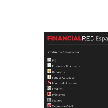
Esp
Productos Financieros
IPC
Productos Financieros
Depósitos
Fondos Cotizados
Fondos de Inversión
Créditos
Préstamos
Seguros
Tarjetas de Crédito