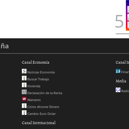
aña
Canal Economía
Canal I
Finan
Noticias Economía
Buscar Trabajo
Media
Vivienda
Radio
Declaración de la Renta
Warrants
Cómo Ahorrar Dinero
Cambio Euro Dolar
Canal Internacional