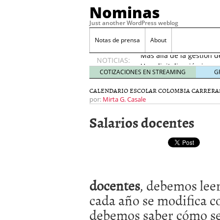
Nominas
Just another WordPress weblog
Desempleo Colombia 
Notas de prensa
About
Más allá de la gestión 
NOTICIAS:
Una digitalización impa
en el sector financiero
s
COTIZACIONES EN STREAMING
G
¿Cómo afectó el Coronav
CALENDARIO ESCOLAR COLOMBIA
CARRERA
22, 2021
por:
Mirta G. Casale
Consejos para el comerc
Desempleo Colombia se
Salarios docentes
Más allá de la gestión 
docentes
, debemos lee
cada año se modifica c
debemos saber cómo s