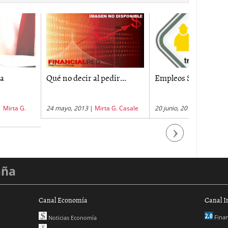
 decir al pedir...
Empleos Sena
Empleo e
o, 2013
|
Mirta G. Casale
20 junio, 2011
|
Diego Contreras
2 mayo, 20
Next
aña
Canal Economía
Canal I
Finan
Noticias Economía