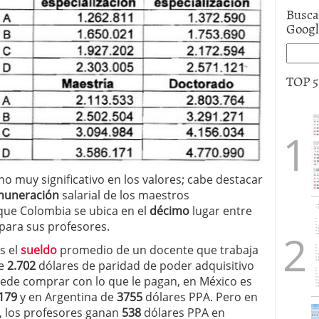
Busca
Goog
TOP 
 muy significativo en los valores; cabe destacar
muneración
salarial de los maestros
ó que Colombia se ubica en el
décimo
lugar entre
para sus profesores.
s el
sueldo
promedio de un docente que trabaja
de
2.702
dólares de paridad de poder adquisitivo
puede comprar con lo que le pagan, en México es
179
y en Argentina de
3755
dólares PPA. Pero en
, los profesores ganan
538
dólares PPA en