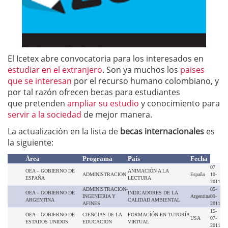
El Icetex abre convocatoria para los interesados en
estudiar en el extranjero
. Son ya muchos los
paises
que se interesan
por el recurso humano colombiano, y
por tal razón ofrecen becas para estudiantes
que pretenden
ampliar su estudio
y conocimiento para
servir a la sociedad
de mejor manera.
La actualización en la lista de
becas internacionales
es
la siguiente:
Área
Programa
País
Fecha
07
OEA – GOBIERNO DE
ANIMACIÓN A LA
ADMINISTRACION
España
10-
ESPAÑA
LECTURA
2011
ADMINISTRACION-
05-
OEA – GOBIERNO DE
INDICADORES DE LA
INGENIERIA Y
Argentina
09-
ARGENTINA
CALIDAD AMBIENTAL
AFINES
2011
15-
OEA – GOBIERNO DE
CIENCIAS DE LA
FORMACÍÓN EN TUTORÍA
USA
07-
ESTADOS UNIDOS
EDUCACION
VIRTUAL
2011