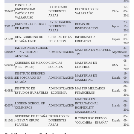
2011
PONTIFICIA
DOCTORADO
12-
UNIVERSIDAD
DOCTORADO EN
3104512
DIFERENTES
Chile
09-
CATÓLICA DE
VALPARAÍSO
AREAS
2011
VALPARAÍSO
INVESTIGACION
23-
UNESCO – GOBIERNO
BECAS DE
3901112
DIFERENTES
Japon
11-
DE JAPON
INVESTIGACION
AREAS
2011
19-
OEA- GOBIERNO DE
CIENCIAS DE LA
INFORMATICA
5112311
España
09-
ESPAÑA- UNED
EDUCACION
EDUCATIVA
2011
IAE BUSINESS SCHOOL
31-
MAESTRÍA EN MBA FULL
6008312
– UNIVERSIDAD
ADMINISTRACION
Argentina
10-
TIME
AUSTRAL
2011
08-
GOBIERNO DE MEXICO
CIENCIAS
MAESTRIAS EN
6101012
USA
11-
(SRE – IMEXI)
SOCIALES
GOBIERNO
2011
INSTITUTO EUROPEO
19-
MAESTRÍAS EN
6106511
DE POSGRADO-IEP-
ADMINISTRACION
España
09-
MARKETING
ESPAÑA
2011
08-
INSTITUTO DE
ADMINISTRACION
MÁSTER MERCADOS
6108511
España
08-
ESTUDIOS BURSÁTILES
– ECONOMIA
FINANCIEROS
2011
MAESTRIA EN
08-
LONDON SCHOOL OF
INTERNATIONAL
6200711
ADMINISTRACION
Irlanda
08-
COMMERCE
HOSPITALITY
2011
MANAGEMENT
GOBIERNO DE ESPAÑA
PREGRADO EN
05-
II CONCURSO PREMIO
9113011
– BBVA Y GRUPO
DIFERENTES
España
09-
“COLOMBIA – ESPAÑA”
PLANETA
AREAS
2011