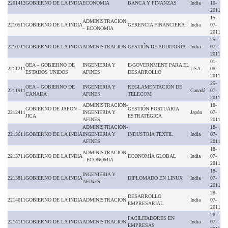
2201412
GOBIERNO DE LA INDIA
ECONOMIA
BANCA Y FINANZAS
India
10-
2011
15-
ADMINISTRACION
2210511
GOBIERNO DE LA INDIA
GERENCIA FINANCIERA
India
07-
– ECONOMIA
2011
25-
2210711
GOBIERNO DE LA INDIA
ADMINISTRACION
GESTIÓN DE AUDITORÍA
India
07-
2011
01-
OEA – GOBIERNO DE
INGENIERIA Y
E-GOVERNMENT PARA EL
2211211
USA
08-
ESTADOS UNIDOS
AFINES
DESARROLLO
2011
25-
OEA – GOBIERNO DE
INGENIERIA Y
REGLAMENTACIÓN DE
2211911
Canadá
07-
CANADA
AFINES
TELECOM
2011
ADMINISTRACION-
18-
GOBIERNO DE JAPON –
GESTIÓN PORTUARIA
2212411
INGENIERIA Y
Japón
07-
JICA
ESTRATÉGICA
AFINES
2011
ADMINISTRACION-
18-
2213611
GOBIERNO DE LA INDIA
INGENIERIA Y
INDUSTRIA TEXTIL
India
07-
AFINES
2011
18-
ADMINISTRACION
2213711
GOBIERNO DE LA INDIA
ECONOMÍA GLOBAL
India
07-
– ECONOMIA
2011
18-
INGENIERIA Y
2213811
GOBIERNO DE LA INDIA
DIPLOMADO EN LINUX
India
07-
AFINES
2011
28-
DESARROLLO
2214011
GOBIERNO DE LA INDIA
ADMINISTRACION
India
07-
EMPRESARIAL
2011
28-
FACILITADORES EN
2214111
GOBIERNO DE LA INDIA
ADMINISTRACION
India
07-
EMPRESAS