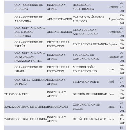
25-
OEA – GOBIERNO DE
INGENIERIA Y
HIDROLOGÍA
Uruguay
07-
URUGUAY
AFINES
SUBTERRÁNEA
2011
25-
OEA – GOBIERNO DE
CALIDAD EN ÁMBITOS
ADMINISTRACION
Argentina
08-
ARGENTINA
PÚBLICOS
2011
OEA- UNIV. NACIONAL
25-
ETICA PUBLICA Y
DEL LITORAL-
ADMINISTRACION
Argentina
07-
ANTICORRUPCION
ARGENTINA
2011
06-
OEA – GOBIERNO DE
CIENCIAS DE LA
EDUCACION A DISTANCIA
España
09-
ESPAÑA
EDUCACION
2011
OEA- UNIV. NACIONAL
06-
INGENIERIA Y
SEGURIDAD EN
DE ASUNCION
Paraguay
09-
AFINES
COMUNICACIONES
(PARAGUAY)- CITEL
2011
24-
OEA – GOBIERNO DE
CIENCIAS DE LA
METODOLOGÍAS
Israel
08-
ISRAEL
EDUCACION
EDUCACIONALES
2011
28-
OEA- CITEL- GOBIERNO
INGENIERIA Y
TELEVISIÓN POR IP
Perú
07-
DE PERU
AFINES
2011
05-
INGENIERIA Y
2114311
OEA- CITEL
GESTIÓN DE SEGURIDAD
Perú
09-
AFINES
2011
08-
COMUNICACIÓN EN
2201212
GOBIERNO DE LA INDIA
HUMANIDADES
India
11-
INGLÉS
2011
28-
INGENIERIA Y
2201312
GOBIERNO DE LA INDIA
DISEÑO DE PAGINA WEB
India
11-
AFINES
2011
18-