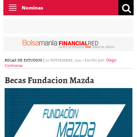
Toggle
Nominas
navigation
BECAS DE ESTUDIOS
|
10 NOVIEMBRE, 2011
-
Escrito por:
Diego
Contreras
Becas Fundacion Mazda