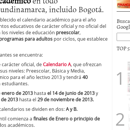
cademico
en todo
undinamarca, incluido Bogotá.
blecido el calendario académico para el año
Busca
Goog
ntos educativos de carácter oficial y no oficial del
n los niveles de educación
preescolar
,
programas para adultos
por ciclos, que establece
TOP 
antes se encuentra:
carácter oficial, de
Calendario A
, que ofrezcan
us niveles: Preescolar, Básica y Media,
ico para el año lectivo 2013 y tendrá
40
 estudiantes.
e enero de 2013
hasta
el 14 de junio de 2013
y
o de 2013
hasta el
29 de noviembre de 2013.
alendarios se dividen en dos:
A y B.
ntil comienza a
finales de Enero o principio de
odos académicos.