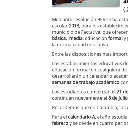
a
C
Mediante resolución 956 se ha esta
escolar
2013
, para los establecimie
municipio de Factativá; que ofrece
básica,
media
, educación
formal
y
la normatividad educativa.
Entre las disposiciones mas import
Los establecimientos educativos de 
educación formal en cualquiera de s
desarrollarán un calendario académ
semanas de trabajo académico
con
Los estudiantes comienzan
el 21 d
continuan nuevamente el
8 de juli
Recordemos que en Colombia, los c
Para el
calendario A,
el año estudia
febrero
y se divide en cuatro perí