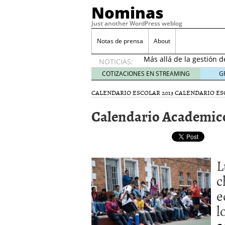
Nominas
Just another WordPress weblog
Desempleo Colombia 
Notas de prensa
About
Más allá de la gestión 
NOTICIAS:
Una digitalización impa
en el sector financiero
s
COTIZACIONES EN STREAMING
G
¿Cómo afectó el Coronav
CALENDARIO ESCOLAR 2013
CALENDARIO ES
22, 2021
Consejos para el comerc
Calendario Academic
Desempleo Colombia se
Más allá de la gestión 
L
c
e
l