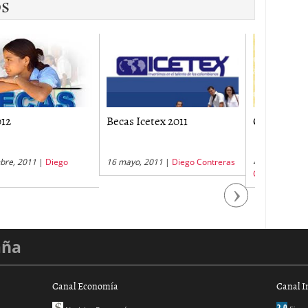
os
Icetex 2011
Colfuturo Becas 2012
Becas de 
o, 2011
|
Diego Contreras
4 septiembre, 2011
|
Diego
2 enero, 2
Contreras
Next
aña
Canal Economía
Canal I