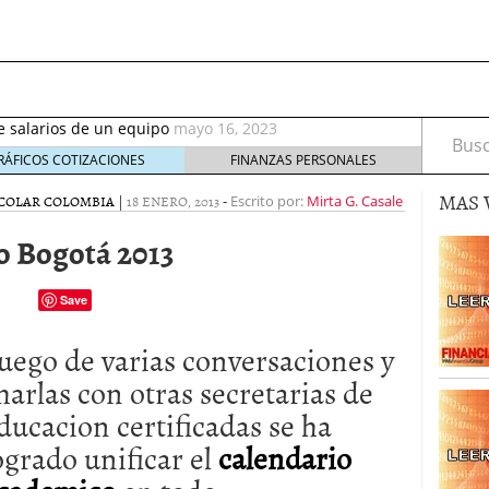
septiembre 2017
octubre 27, 2017
de salarios de un equipo
mayo 16, 2023
rable: nuevos recursos que debes tener en cuenta
Busca
eptiembre 2, 2021
RÁFICOS COTIZACIONES
FINANZAS PERSONALES
irus al desarrollo de las nuevas tecnologías?
mayo
MAS 
COLAR COLOMBIA
|
18 ENERO, 2013
-
Escrito por:
Mirta G. Casale
io de Bitcoin y criptomonedas
noviembre 6, 2020
o Bogotá 2013
ptiembre 2017
octubre 27, 2017
de salarios de un equipo
mayo 16, 2023
Save
uego de varias conversaciones y
harlas con otras secretarias de
ducacion certificadas se ha
ogrado unificar el
calendario