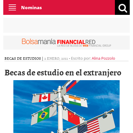
Toggle
Nominas
navigation
BECAS DE ESTUDIOS
|
2 ENERO, 2011
-
Escrito por:
Alina Pozzolo
Becas de estudio en el extranjero