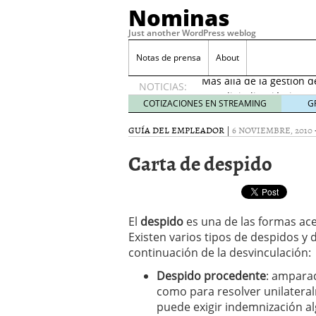
Nominas
Just another WordPress weblog
Desempleo Colombia 
Notas de prensa
About
Más allá de la gestión 
NOTICIAS:
Una digitalización impa
en el sector financiero
s
COTIZACIONES EN STREAMING
G
¿Cómo afectó el Coronav
GUÍA DEL EMPLEADOR
|
6 NOVIEMBRE, 2010
22, 2021
Consejos para el comerc
Carta de despido
Desempleo Colombia se
Más allá de la gestión 
El
despido
es una de las formas ac
Existen varios tipos de despidos y 
continuación de la desvinculación:
Despido procedente
: amparad
como para resolver unilateral
puede exigir indemnización a