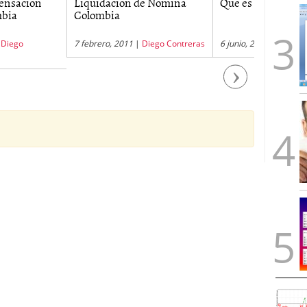
dacion de Nomina
Que es nomina
Cooperat
bia
trabajad
ro, 2011
|
Diego Contreras
6 junio, 2012
|
Nicolas Rombiola
31 enero, 
Next