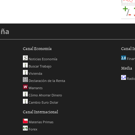
aña
Canal Economía
Canal I
Finan
Noticias Economía
Buscar Trabajo
Media
Vivienda
Radio
Declaración de la Renta
Warrants
Cómo Ahorrar Dinero
Cambio Euro Dolar
Canal Internacional
Materias Primas
Forex