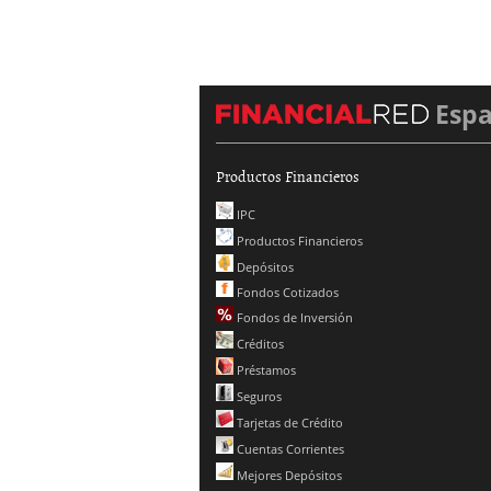
Esp
Productos Financieros
IPC
Productos Financieros
Depósitos
Fondos Cotizados
Fondos de Inversión
Créditos
Préstamos
Seguros
Tarjetas de Crédito
Cuentas Corrientes
Mejores Depósitos