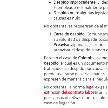
Despido improcedente
: El de
El empleado normalmente pue
Despido nulo
: algunas legisl
causas es nulo.
No obstante, se requerirán de al 
Carta de despido
: Comunicació
su voluntad de despedirlo, con
Preaviso
: alguna legislacione
preavisar el despido cuando 
Pero en el caso de
Colombia
, vamo
despido
, el cual es un documento 
trabajador su despido por causas o
puede realizarse de varias manera
expresen de manera clara e inequív
No obstante, la norma legal exige s
extinción del contrato laboral
unil
por causas objetivas o por despido 
caso de litigación.