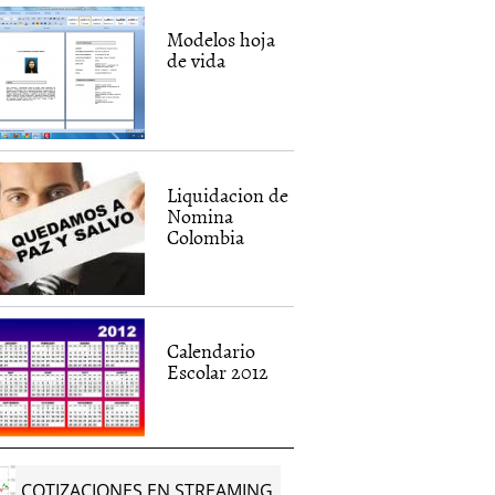
iva de
Contrato Termino
Nominas Co
ores
Indefinido
Modelos hoja
de vida
2011
|
Alina Pozzolo
30 mayo, 2011
|
Nicolas Rombiola
7 febrero, 2011
Liquidacion de
Nomina
Colombia
Calendario
Escolar 2012
COTIZACIONES EN STREAMING