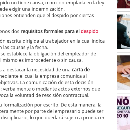
spido no tiene causa, o no contemplada en la ley.
de exigir una indemnización.
aciones entienden que el despido por ciertas
menos dos
requisitos formales para el
despido
:
n escrita dirigida al trabajador en la cual indica
 las causas y la fecha.
s se establece la obligación del empleador de
el mismo es improcedente o sin causa.
s a destacar la necesidad de una
carta de
mediante el cual la empresa comunica al
bjetivas. La comunicación de esta decisión
s: verbalmente o mediante actos externos que
oca la voluntad de rescisión contractual.
u formalización por escrito. De esta manera, la
ateralmente por parte del empresario puede ser
disciplinario; lo que quedará sujeto a prueba en