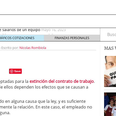
septiembre 2017
octubre 27, 2017
de salarios de un equipo
mayo 16, 2023
rable: nuevos recursos que debes tener en cuenta
Busca
eptiembre 2, 2021
RÁFICOS COTIZACIONES
FINANZAS PERSONALES
irus al desarrollo de las nuevas tecnologías?
mayo
MAS 
-
Escrito por:
Nicolas Rombiola
io de Bitcoin y criptomonedas
noviembre 6, 2020
ptiembre 2017
octubre 27, 2017
de salarios de un equipo
mayo 16, 2023
Save
eptadas para la
extinción del contrato de trabajo
.
de ellos dependen los efectos que se causan a
o en alguna causa que la ley, y es suficiente
mente la relación. En este caso, el empleado no
lguna.