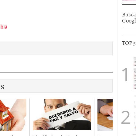
Busca
Goog
bia
TOP 
os