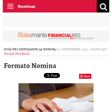
Toggle
Nominas
navigation
GUÍA DEL EMPLEADOR
LA NOMINA
|
14 NOVIEMBRE, 2010
-
Escrito por:
Nicolas Rombiola
Formato Nomina
Save