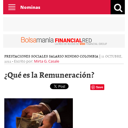
Toggle
Nominas
navigation
PRESTACIONES SOCIALES
SALARIO MINIMO COLOMBIA
|
11 OCTUBRE,
2012
-
Escrito por:
Mirta G. Casale
¿Qué es la Remuneración?
Save