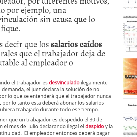
leador, por diferentes motivos,
o por ejemplo, una
inculación sin causa que lo
ifique.
 decir que los
salarios caídos
rales que el trabajador deja de
utable al empleador o
ando el trabajador es
desvinculado
ilegalmente
a demanda, el juez declara la solución de no
 por lo que se entenderá que el trabajador nunca
 por lo tanto esta deberá abonar los salarios
hubiera trabajado durante todo ese tiempo.
r que un trabajador es despedido el 30 de
en el mes de julio declarando ilegal el
despido
y la
continuidad. El empleador entonces deberá pagar