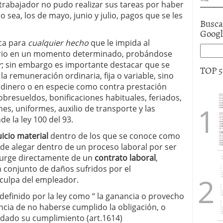
 trabajador no pudo realizar sus tareas por haber
 sea, los de mayo, junio y julio, pagos que se les
Busca
Goog
ica para
cualquier hecho
que le impida al
lario en un momento determinado, probándose
r
; sin embargo es importante destacar que se
TOP 
la remuneración ordinaria, fija o variable, sino
n dinero o en especie como contra prestación
obresueldos, bonificaciones habituales, feriados,
nes, uniformes, auxilio de transporte y las
 la ley 100 del 93.
uicio material
dentro de los que se conoce como
uede alegar dentro de un proceso laboral por ser
surge directamente de un
contrato laboral
,
n conjunto de daños sufridos por el
culpa del empleador.
definido por la ley como “ la ganancia o provecho
cia de no haberse cumplido la obligación, o
dado su cumplimiento (art.1614)