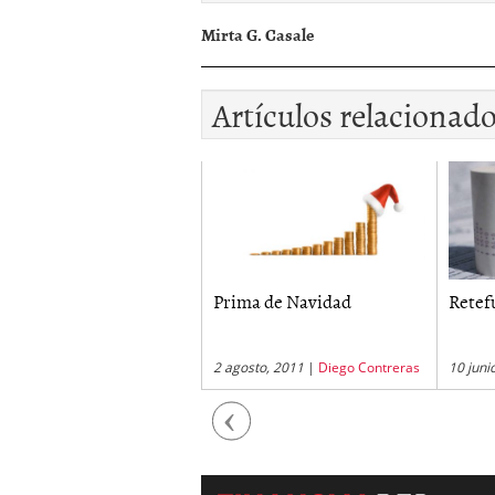
Mirta G. Casale
Artículos relacionad
xilio de Transporte
Prima de Navidad
Retef
octubre, 2011
|
Diego
2 agosto, 2011
|
Diego Contreras
10 juni
treras
Previous