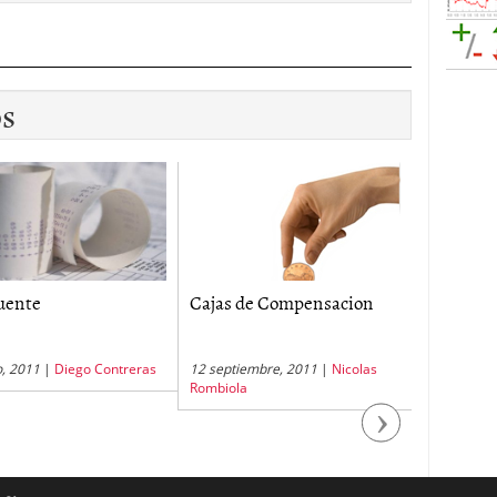
os
uente
Cajas de Compensacion
Prestacio
o, 2011
|
Diego Contreras
12 septiembre, 2011
|
Nicolas
24 marzo, 
Rombiola
Rombiola
Next