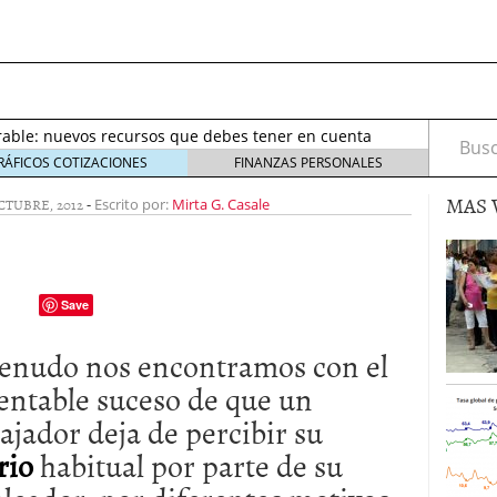
septiembre 2017
octubre 27, 2017
de salarios de un equipo
mayo 16, 2023
rable: nuevos recursos que debes tener en cuenta
Busca
eptiembre 2, 2021
RÁFICOS COTIZACIONES
FINANZAS PERSONALES
irus al desarrollo de las nuevas tecnologías?
mayo
MAS 
CTUBRE, 2012
-
Escrito por:
Mirta G. Casale
io de Bitcoin y criptomonedas
noviembre 6, 2020
ptiembre 2017
octubre 27, 2017
de salarios de un equipo
mayo 16, 2023
Save
enudo nos encontramos con el
entable suceso de que un
ajador deja de percibir su
rio
habitual por parte de su