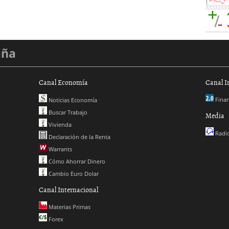
aña
Canal Economía
Canal I
Finan
Noticias Economía
Buscar Trabajo
Media
Vivienda
Radio
Declaración de la Renta
Warrants
Cómo Ahorrar Dinero
Cambio Euro Dolar
Canal Internacional
Materias Primas
Forex