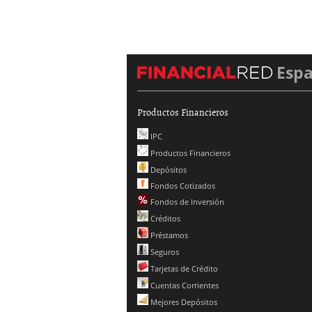
Esp
Productos Financieros
IPC
Productos Financieros
Depósitos
Fondos Cotizados
Fondos de Inversión
Créditos
Préstamos
Seguros
Tarjetas de Crédito
Cuentas Corrientes
Mejores Depósitos