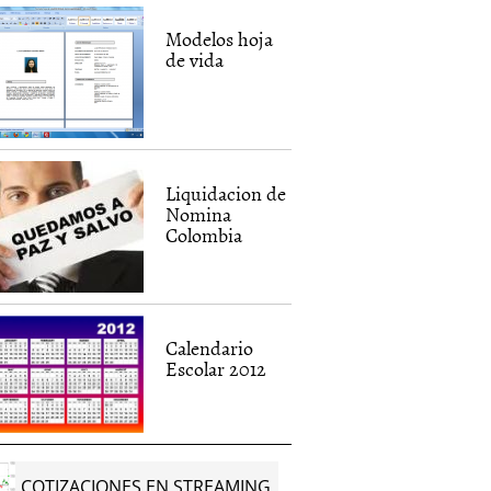
Modelos hoja
de vida
eo Colombia
Desempleo Colombia
e 2012
Diciembre 2011
Liquidacion de
Nomina
2013
|
Nicolas
31 enero, 2012
|
Nicolas
Colombia
Rombiola
Calendario
Escolar 2012
COTIZACIONES EN STREAMING