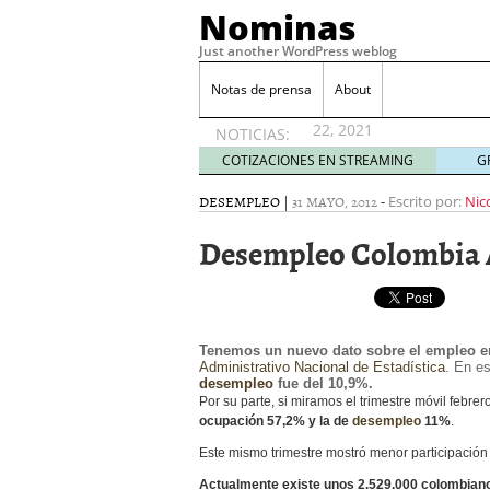
Desempleo Colombia 
Nominas
Más allá de la gestión 
Just another WordPress weblog
Una digitalización impa
en el sector financiero
s
Notas de prensa
About
¿Cómo afectó el Coronav
22, 2021
NOTICIAS:
Consejos para el comerc
COTIZACIONES EN STREAMING
G
Desempleo Colombia se
DESEMPLEO
|
31 MAYO, 2012
-
Más allá de la gestión 
Escrito por:
Nic
Desempleo Colombia A
Tenemos un nuevo dato sobre el empleo e
Administrativo Nacional de Estadística
. En e
desempleo
fue del 10,9%.
Por su parte, si miramos el trimestre móvil febrer
ocupación 57,2% y la de
desempleo
11%
.
Este mismo trimestre mostró menor participación 
Actualmente existe unos 2.529.000 colombian