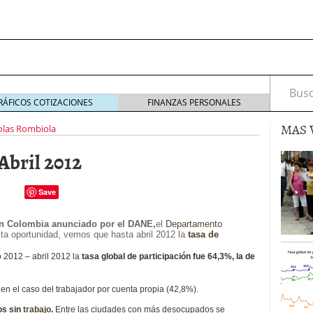
septiembre 2017
octubre 27, 2017
de salarios de un equipo
mayo 16, 2023
rable: nuevos recursos que debes tener en cuenta
eptiembre 2, 2021
irus al desarrollo de las nuevas tecnologías?
mayo
Busca
io de Bitcoin y criptomonedas
noviembre 6, 2020
RÁFICOS COTIZACIONES
FINANZAS PERSONALES
ptiembre 2017
octubre 27, 2017
MAS 
de salarios de un equipo
olas Rombiola
mayo 16, 2023
bril 2012
Save
n Colombia anunciado por el DANE,
el
Departamento
sta oportunidad, vemos que hasta abril 2012 la
tasa de
o 2012 – abril 2012 la
tasa global de participación fue 64,3%, la de
en el caso del trabajador por cuenta propia (42,8%).
os sin
trabajo
.
Entre las ciudades con más desocupados se