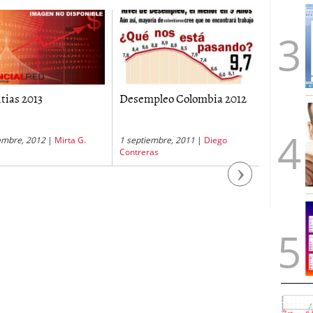
tias 2013
Desempleo Colombia 2012
Desempl
Diciembr
embre, 2012
|
Mirta G.
1 septiembre, 2011
|
Diego
31 enero, 
Contreras
Rombiola
Next