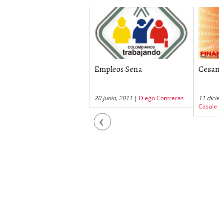
rtal de Empleo
Empleos Sena
Cesan
junio, 2011
|
Diego Contreras
20 junio, 2011
|
Diego Contreras
11 dici
Casale
Previous