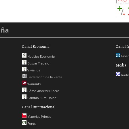
aña
Canal Economía
Canal I
Finan
Noticias Economía
Buscar Trabajo
Media
Vivienda
Radio
Declaración de la Renta
Warrants
Cómo Ahorrar Dinero
Cambio Euro Dolar
Canal Internacional
Materias Primas
Forex