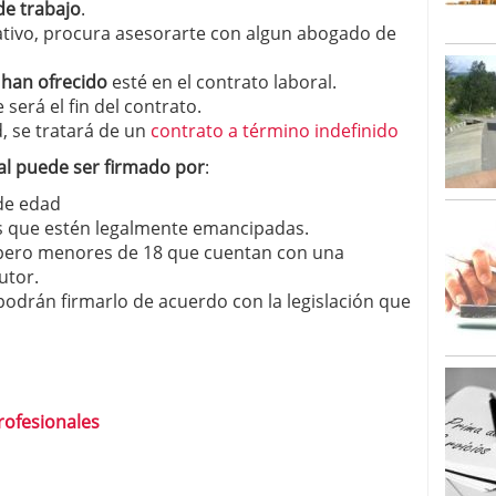
de trabajo
.
ativo, procura asesorarte con algun abogado de
 han ofrecido
esté en el contrato laboral.
e será el fin del contrato.
d, se tratará de un
contrato a término indefinido
al puede ser firmado por
:
de edad
 que estén legalmente emancipadas.
pero menores de 18 que cuentan con una
utor.
 podrán firmarlo de acuerdo con la legislación que
rofesionales