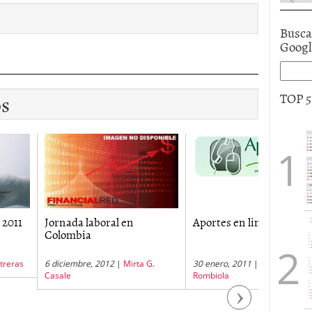
Busca
Goog
os
TOP 
da laboral en
Aportes en linea
Nomina 
bia
mbre, 2012
|
Mirta G.
30 enero, 2011
|
Nicolas
6 junio, 20
Rombiola
Next