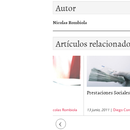
Autor
Nicolas Rombiola
Artículos relacionad
 nomina
Prestaciones Sociales 2011
Jorna
Colom
unio, 2012
|
Nicolas Rombiola
13 junio, 2011
|
Diego Contreras
6 dicie
Casale
Previous