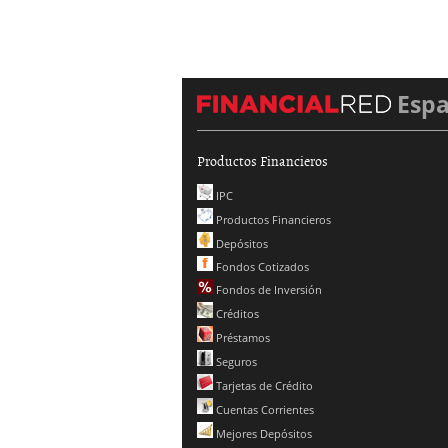
Esp
Productos Financieros
IPC
Productos Financieros
Depósitos
Fondos Cotizados
Fondos de Inversión
Créditos
Préstamos
Seguros
Tarjetas de Crédito
Cuentas Corrientes
Mejores Depósitos