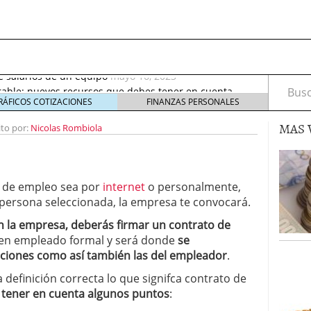
septiembre 2017
octubre 27, 2017
de salarios de un equipo
mayo 16, 2023
rable: nuevos recursos que debes tener en cuenta
Busca
eptiembre 2, 2021
RÁFICOS COTIZACIONES
FINANZAS PERSONALES
irus al desarrollo de las nuevas tecnologías?
mayo
MAS 
ito por:
Nicolas Rombiola
io de Bitcoin y criptomonedas
noviembre 6, 2020
ptiembre 2017
octubre 27, 2017
de salarios de un equipo
mayo 16, 2023
 de empleo sea por
internet
o personalmente,
 persona seleccionada, la empresa te convocará.
n la empresa, deberás firmar un contrato de
e en empleado formal y será donde
se
aciones como así también las del empleador
.
a definición correcta lo que signifca contrato de
 tener en cuenta algunos puntos
: