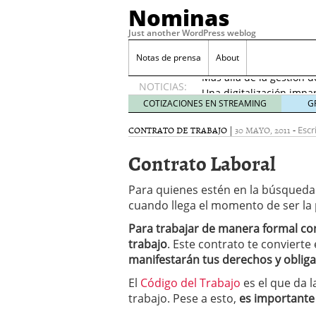
Nominas
Just another WordPress weblog
Desempleo Colombia 
Notas de prensa
About
Más allá de la gestión 
NOTICIAS:
Una digitalización impa
en el sector financiero
s
COTIZACIONES EN STREAMING
G
¿Cómo afectó el Coronav
CONTRATO DE TRABAJO
|
30 MAYO, 2011
-
22, 2021
Escr
Consejos para el comerc
Contrato Laboral
Desempleo Colombia se
Más allá de la gestión 
Para quienes estén en la búsqueda
cuando llega el momento de ser la
Para trabajar de manera formal co
trabajo
. Este contrato te conviert
manifestarán tus derechos y oblig
El
Código del Trabajo
es el que da l
trabajo. Pese a esto,
es importante