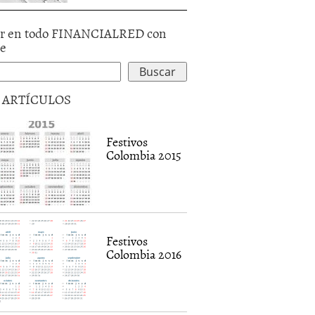
r en todo FINANCIALRED con
le
5 ARTÍCULOS
Festivos
Colombia 2015
en Colombia
Prima de Vacaciones
La nomina
Festivos
Colombia 2016
11
|
Diego Contreras
3 agosto, 2011
|
Diego Contreras
5 junio, 2012
|