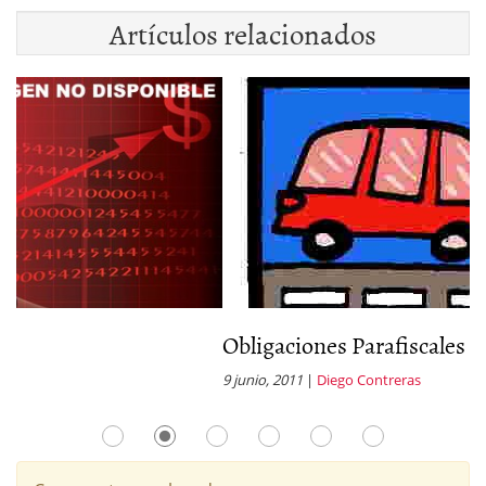
Artículos relacionados
Obligaciones Parafiscales
R
9 junio, 2011
|
Diego Contreras
22