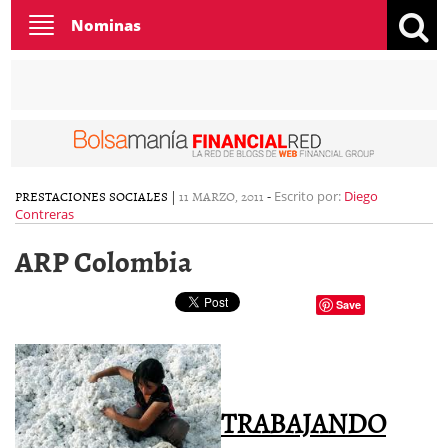
Toggle
Nominas
navigation
PRESTACIONES SOCIALES
|
11 MARZO, 2011
-
Escrito por:
Diego
Contreras
ARP Colombia
Save
TRABAJANDO