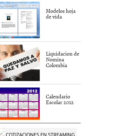
Modelos hoja
de vida
Liquidacion de
Nomina
Colombia
Calendario
s ICETEX
Becas 2012
Icetex Credi
Escolar 2012
11
|
Diego Contreras
15 noviembre, 2011
|
Diego
14 noviembre,
Contreras
Contreras
COTIZACIONES EN STREAMING