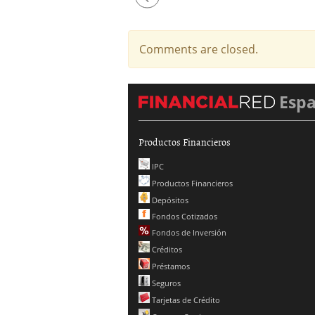
Previous
Comments are closed.
Esp
Productos Financieros
IPC
Productos Financieros
Depósitos
Fondos Cotizados
Fondos de Inversión
Créditos
Préstamos
Seguros
Tarjetas de Crédito