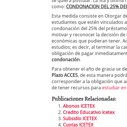
se quiera postular. La 5ta y ultima
como:
CONDONACION DEL 25% DEL
Esta medida consiste en Otorgar de
estudiantes que estén vinculados 
condonación del 25% del préstamo 
motivar y reconocer la decisión de 
económicas que pudieran tener. Ade
estudios; es decir, al terminar la 
obligación de pagar inmediatamente
condonación
.
Para obtener el año de gracia se d
Plazo ACCES
, de esta manera podr
corresponder a la obligación que a
de tener recursos para
estudiar en
Publicaciones Relacionadas:
Abonos ICETEX
Credito Educativo Icetex
Subsidio ICETEX
Cuotas ICETEX