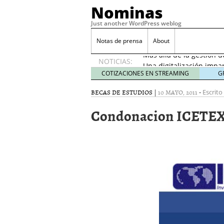
Nominas
Just another WordPress weblog
Desempleo Colombia 
Notas de prensa
About
Más allá de la gestión 
NOTICIAS:
Una digitalización impa
en el sector financiero
s
COTIZACIONES EN STREAMING
G
¿Cómo afectó el Coronav
BECAS DE ESTUDIOS
|
10 MAYO, 2011
-
22, 2021
Escrito
Consejos para el comerc
Condonacion ICETE
Desempleo Colombia se
Más allá de la gestión 