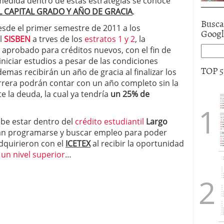
 medida dentro de estas estrategias se conoce
 CAPITAL GRADO Y AÑO DE GRACIA
.
Busca
sde el primer semestre de 2011 a los
Goog
al
SISBEN
a trves de los
estratos 1 y 2
, la
aprobado para créditos nuevos, con el fin de
iniciar estudios a pesar de las condiciones
TOP 
mas recibirán un año de gracia al finalizar los
carrera podrán contar con un año completo sin la
 la deuda, la cual ya tendría
un 25% de
ebe estar dentro del
crédito estudiantil
Largo
án programarse y buscar empleo para poder
dquirieron con el
ICETEX
al recibir la oportunidad
 un nivel superior
…