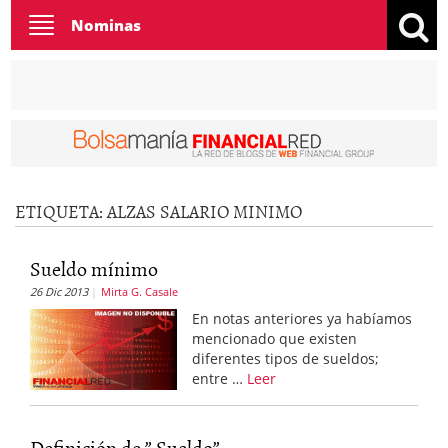
Toggle
Nominas
navigation
ETIQUETA:
ALZAS SALARIO MINIMO
Sueldo mínimo
26 Dic 2013
Mirta G. Casale
En notas anteriores ya habíamos
mencionado que existen
diferentes tipos de sueldos;
entre …
Leer
Definición de ” Sueldo”