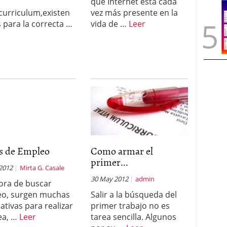
s
que Internet está cada
curriculum,existen
vez más presente en la
s para la correcta …
vida de …
Leer
as de Empleo
Como armar el
primer...
 2012
Mirta G. Casale
30 May 2012
admin
hora de buscar
o, surgen muchas
Salir a la búsqueda del
ativas para realizar
primer trabajo no es
rea, …
Leer
tarea sencilla. Algunos