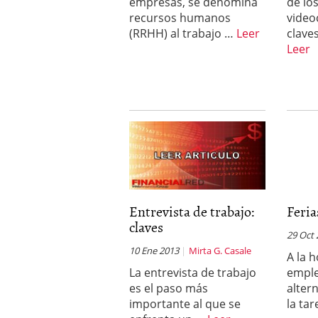
empresas, se denomina
de lo
recursos humanos
video
(RRHH) al trabajo …
Leer
clave
Leer
Entrevista de trabajo:
Feri
claves
29 Oct
10 Ene 2013
Mirta G. Casale
A la 
La entrevista de trabajo
emple
es el paso más
altern
importante al que se
la ta