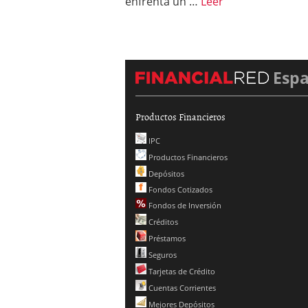
enfrenta un …
Leer
Esp
Productos Financieros
IPC
Productos Financieros
Depósitos
Fondos Cotizados
Fondos de Inversión
Créditos
Préstamos
Seguros
Tarjetas de Crédito
Cuentas Corrientes
Mejores Depósitos