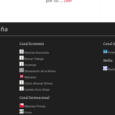
por su …
Leer
aña
Canal Economía
Canal I
Finan
Noticias Economía
Buscar Trabajo
Media
Vivienda
Radio
Declaración de la Renta
Warrants
Cómo Ahorrar Dinero
Cambio Euro Dolar
Canal Internacional
Materias Primas
Forex