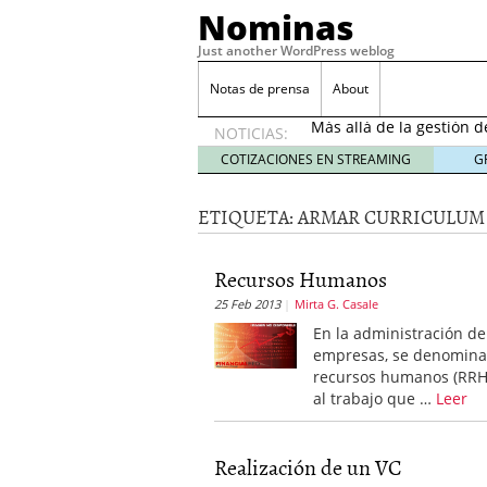
Nominas
Just another WordPress weblog
Desempleo Colombia 
Notas de prensa
About
Más allá de la gestión 
NOTICIAS:
Una digitalización impa
en el sector financiero
s
COTIZACIONES EN STREAMING
G
¿Cómo afectó el Coronav
22, 2021
ETIQUETA:
ARMAR CURRICULUM 
Consejos para el comerc
Desempleo Colombia se
Recursos Humanos
Más allá de la gestión 
25 Feb 2013
Mirta G. Casale
En la administración de
empresas, se denomin
recursos humanos (RR
al trabajo que …
Leer
Realización de un VC