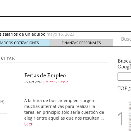
septiembre 2017
octubre 27, 2017
de salarios de un equipo
mayo 16, 2023
rable: nuevos recursos que debes tener en cuenta
Busca
eptiembre 2, 2021
RÁFICOS COTIZACIONES
FINANZAS PERSONALES
irus al desarrollo de las nuevas tecnologías?
mayo
VITAE
Busca
io de Bitcoin y criptomonedas
noviembre 6, 2020
Goog
ptiembre 2017
octubre 27, 2017
de salarios de un equipo
Ferias de Empleo
mayo 16, 2023
29 Oct 2012
Mirta G. Casale
TOP 
a
A la hora de buscar empleo, surgen
HH)
muchas alternativas para realizar la
tarea, en principio sólo sería cuestión de
elegir entre aquellas que nos resulten …
Leer