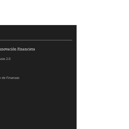
nnovación Financiera
zas 2.0
 de Finanzas