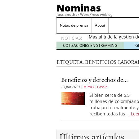
Nominas
Just another WordPress weblog
Desempleo Colombia 
Notas de prensa
About
Más allá de la gestión 
NOTICIAS:
Una digitalización impa
en el sector financiero
s
COTIZACIONES EN STREAMING
G
¿Cómo afectó el Coronav
22, 2021
ETIQUETA:
BENEFICIOS LABORA
Consejos para el comerc
Desempleo Colombia se
Beneficios y derechos de...
Más allá de la gestión 
23 Jun 2013
Mirta G. Casale
Si bien cerca de 5,5
millones de colombiano
trabajan formalmente y
reciben todas las …
Lee
Últimos artículos