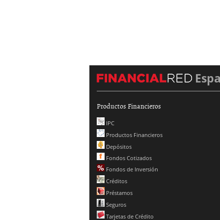
Esp
Productos Financieros
IPC
Productos Financieros
Depósitos
Fondos Cotizados
Fondos de Inversión
Créditos
Préstamos
Seguros
Tarjetas de Crédito