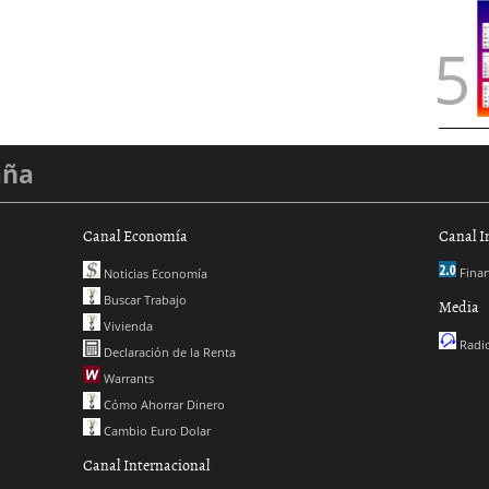
aña
Canal Economía
Canal I
Finan
Noticias Economía
Buscar Trabajo
Media
Vivienda
Radio
Declaración de la Renta
Warrants
Cómo Ahorrar Dinero
Cambio Euro Dolar
Canal Internacional