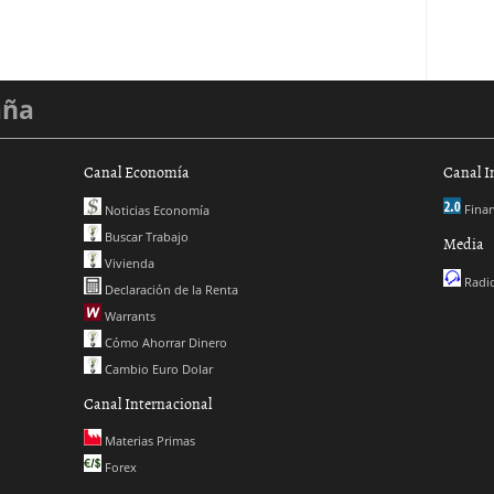
aña
Canal Economía
Canal I
Finan
Noticias Economía
Buscar Trabajo
Media
Vivienda
Radio
Declaración de la Renta
Warrants
Cómo Ahorrar Dinero
Cambio Euro Dolar
Canal Internacional
Materias Primas
Forex