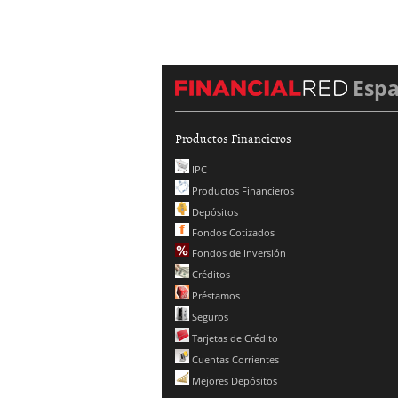
Esp
Productos Financieros
IPC
Productos Financieros
Depósitos
Fondos Cotizados
Fondos de Inversión
Créditos
Préstamos
Seguros
Tarjetas de Crédito
Cuentas Corrientes
Mejores Depósitos