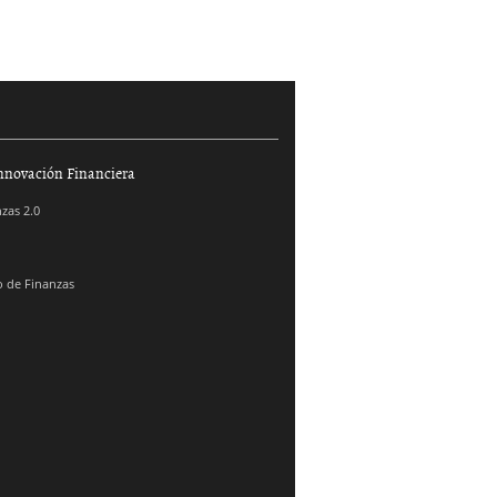
nnovación Financiera
zas 2.0
 de Finanzas