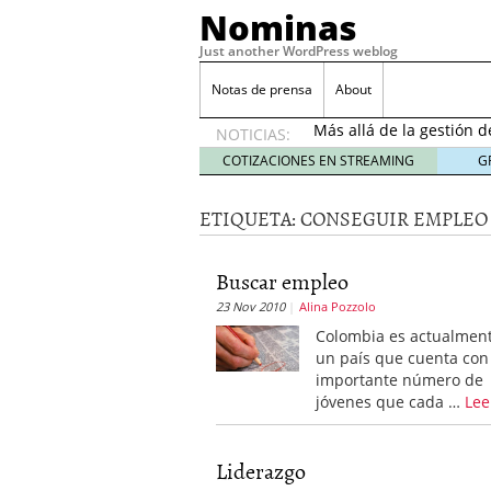
Nominas
Just another WordPress weblog
Desempleo Colombia 
Notas de prensa
About
Más allá de la gestión 
NOTICIAS:
Una digitalización impa
en el sector financiero
s
COTIZACIONES EN STREAMING
G
¿Cómo afectó el Coronav
22, 2021
ETIQUETA:
CONSEGUIR EMPLEO
Consejos para el comerc
Desempleo Colombia se
Buscar empleo
Más allá de la gestión 
23 Nov 2010
Alina Pozzolo
Colombia es actualmen
un país que cuenta con
importante número de
jóvenes que cada …
Lee
Liderazgo